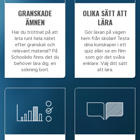
GRANSKADE
OLIKA SÄTT ATT
ÄMNEN
LÄRA
Har du tröttnat på att
Gör läxan på vägen
leta runt hela nätet
hem från skolan! Testa
efter granskat och
dina kunskaper i ett
relevant material? På
quiz eller se en film
Schoolido finns det du
som gör det svåra
behöver lära dig, en
enklare. Välj ditt sätt
sökning bort.
att lära.