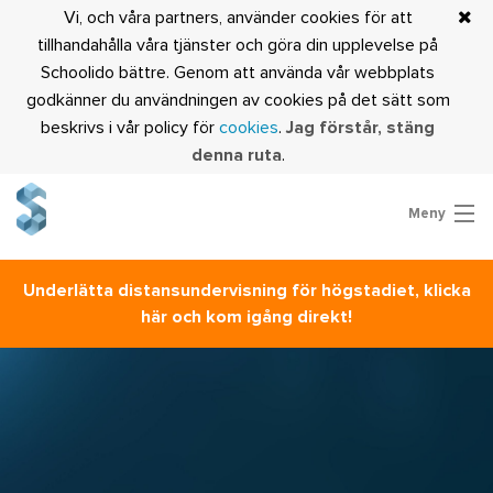
Vi, och våra partners, använder cookies för att
tillhandahålla våra tjänster och göra din upplevelse på
Schoolido bättre. Genom att använda vår webbplats
godkänner du användningen av cookies på det sätt som
beskrivs i vår policy för
cookies
.
Jag förstår, stäng
denna ruta
.
Meny
Prova Schoolido
Underlätta distansundervisning för högstadiet, klicka
Är du lärare?
här och kom igång direkt!
Logga in