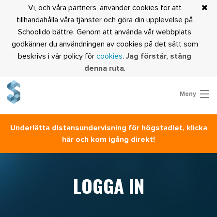
Vi, och våra partners, använder cookies för att
tillhandahålla våra tjänster och göra din upplevelse på
Schoolido bättre. Genom att använda vår webbplats
godkänner du användningen av cookies på det sätt som
beskrivs i vår policy för
cookies
.
Jag förstår, stäng
denna ruta
.
Meny
Prova Schoolido
Underlätta distansundervisning för högstadiet, klicka
Är du lärare?
här och kom igång direkt!
Logga in
LOGGA IN