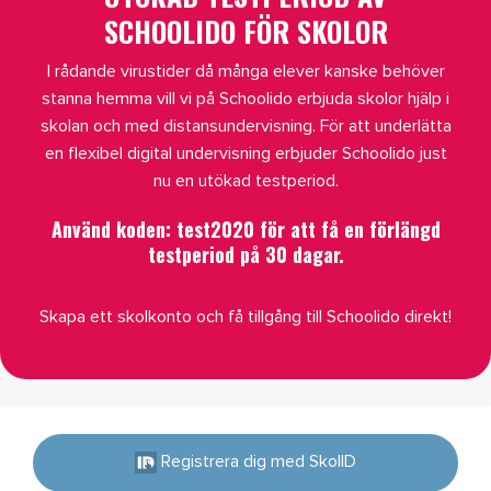
SCHOOLIDO FÖR SKOLOR
I rådande virustider då många elever kanske behöver
stanna hemma vill vi på Schoolido erbjuda skolor hjälp i
skolan och med distansundervisning. För att underlätta
en flexibel digital undervisning erbjuder Schoolido just
nu en utökad testperiod.
Använd koden:
test2020
för att få en förlängd
testperiod på 30 dagar.
Skapa ett skolkonto och få tillgång till Schoolido direkt!
Registrera dig med SkolID