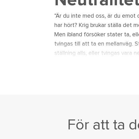
Neutralite
“Är du inte med oss, är du emot 
har hört? Krig brukar ställa det m
Men ibland försöker stater ta, ell
tvingas till att ta en mellanväg. S
ställning alls, eller tvingas vara n
För att ta 