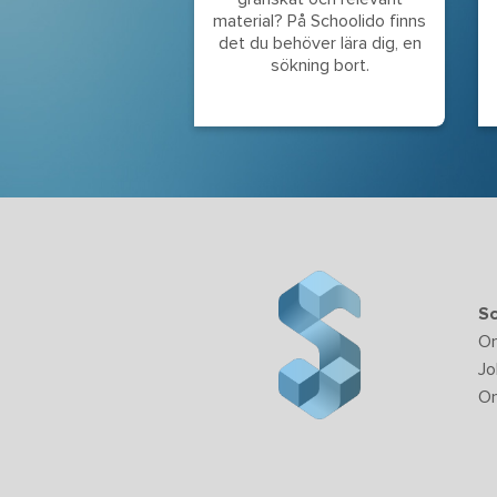
material? På Schoolido finns
det du behöver lära dig, en
sökning bort.
Sc
O
Jo
Om