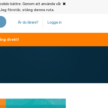
choolido bättre. Genom att använda vår
.
Jag förstår, stäng denna ruta
.
Är du lärare?
Logga in
ång direkt!