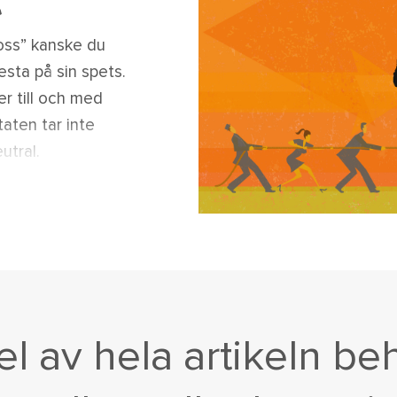
t
oss” kanske du
esta på sin spets.
er till och med
taten tar inte
eutral.
del av hela artikeln be