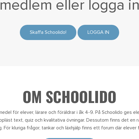
medlem eller
logga i
Skaffa Schoolido!
LOGGA IN
OM SCHOOLIDO
edel för elever, lärare och föräldrar i åk 4-9. På Schoolido ges eleve
uppläst text, quiz och kvalitativa övningar. Dessutom finns det en 
 För kluriga frågor, tankar och läxhjälp finns ett forum där elever f