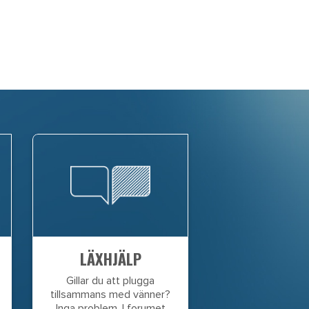
LÄXHJÄLP
Gillar du att plugga
tillsammans med vänner?
Inga problem. I forumet