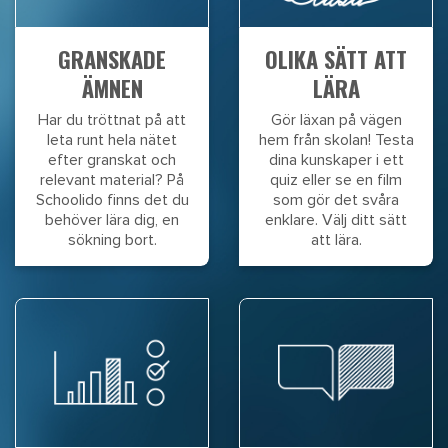
GRANSKADE
OLIKA SÄTT ATT
ÄMNEN
LÄRA
Har du tröttnat på att
Gör läxan på vägen
leta runt hela nätet
hem från skolan! Testa
efter granskat och
dina kunskaper i ett
relevant material? På
quiz eller se en film
Schoolido finns det du
som gör det svåra
behöver lära dig, en
enklare. Välj ditt sätt
sökning bort.
att lära.