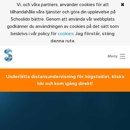
Vi, och våra partners, använder cookies för att
tillhandahålla våra tjänster och göra din upplevelse på
Schoolido bättre. Genom att använda vår webbplats
godkänner du användningen av cookies på det sätt som
beskrivs i vår policy för
cookies
.
Jag förstår, stäng
denna ruta
.
Meny
Prova Schoolido
Underlätta distansundervisning för högstadiet, klicka
Är du lärare?
här och kom igång direkt!
Logga in