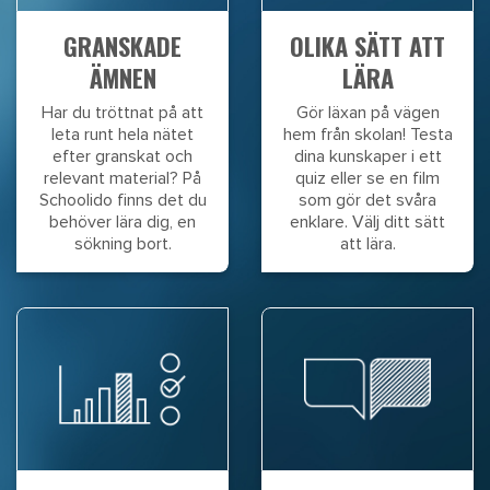
GRANSKADE
OLIKA SÄTT ATT
ÄMNEN
LÄRA
Har du tröttnat på att
Gör läxan på vägen
leta runt hela nätet
hem från skolan! Testa
efter granskat och
dina kunskaper i ett
relevant material? På
quiz eller se en film
Schoolido finns det du
som gör det svåra
behöver lära dig, en
enklare. Välj ditt sätt
sökning bort.
att lära.