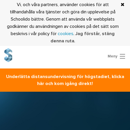
Vi, och våra partners, använder cookies för att
tillhandahålla våra tjänster och göra din upplevelse på
Schoolido bättre. Genom att använda vår webbplats
godkänner du användningen av cookies på det sätt som
beskrivs i vår policy för
cookies
.
Jag förstår, stäng
denna ruta
.
Meny
Prova Schoolido
Underlätta distansundervisning för högstadiet, klicka
Är du lärare?
här och kom igång direkt!
Logga in