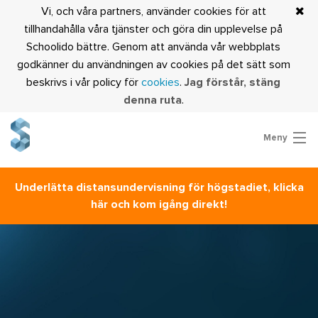
Vi, och våra partners, använder cookies för att
tillhandahålla våra tjänster och göra din upplevelse på
Schoolido bättre. Genom att använda vår webbplats
godkänner du användningen av cookies på det sätt som
beskrivs i vår policy för
cookies
.
Jag förstår, stäng
denna ruta
.
Meny
Prova Schoolido
Underlätta distansundervisning för högstadiet, klicka
Är du lärare?
här och kom igång direkt!
Logga in