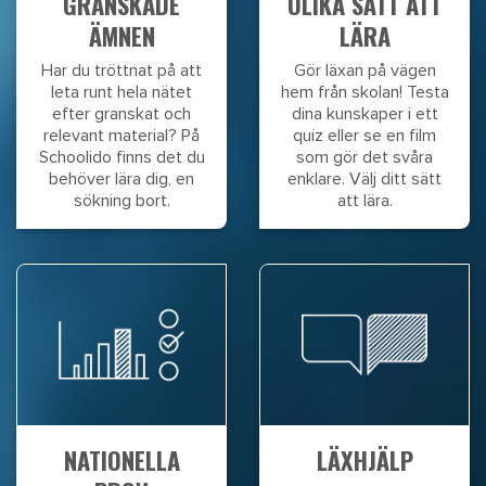
GRANSKADE
OLIKA SÄTT ATT
ÄMNEN
LÄRA
Har du tröttnat på att
Gör läxan på vägen
leta runt hela nätet
hem från skolan! Testa
efter granskat och
dina kunskaper i ett
relevant material? På
quiz eller se en film
Schoolido finns det du
som gör det svåra
behöver lära dig, en
enklare. Välj ditt sätt
sökning bort.
att lära.
NATIONELLA
LÄXHJÄLP