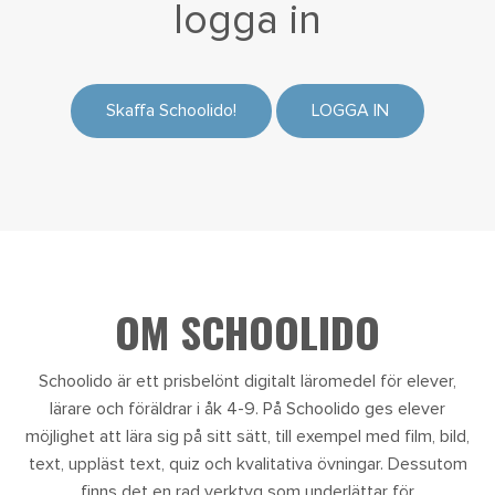
logga in
Skaffa Schoolido!
LOGGA IN
OM SCHOOLIDO
Schoolido är ett prisbelönt digitalt läromedel för elever,
lärare och föräldrar i åk 4-9. På Schoolido ges elever
möjlighet att lära sig på sitt sätt, till exempel med film, bild,
text, uppläst text, quiz och kvalitativa övningar. Dessutom
finns det en rad verktyg som underlättar för