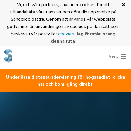
Vi, och våra partners, använder cookies för att
tillhandahålla våra tjänster och göra din upplevelse på
Schoolido bättre. Genom att använda vår webbplats
godkänner du användningen av cookies på det sätt som
beskrivs i vår policy för
cookies
.
Jag förstår, stäng
denna ruta
.
Meny
Prova Schoolido
Underlätta distansundervisning för högstadiet, klicka
Är du lärare?
här och kom igång direkt!
Logga in