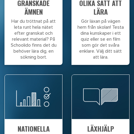
GRANSKADE
OLIKA SÄTT ATT
ÄMNEN
LÄRA
Har du tröttnat på att
Gör läxan på vägen
leta runt hela nätet
hem från skolan! Testa
efter granskat och
dina kunskaper i ett
relevant material? På
quiz eller se en film
Schoolido finns det du
som gör det svåra
behöver lära dig, en
enklare. Välj ditt sätt
sökning bort.
att lära.
NATIONELLA
LÄXHJÄLP