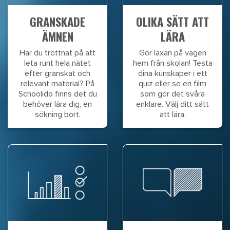
GRANSKADE
OLIKA SÄTT ATT
ÄMNEN
LÄRA
Har du tröttnat på att
Gör läxan på vägen
leta runt hela nätet
hem från skolan! Testa
efter granskat och
dina kunskaper i ett
relevant material? På
quiz eller se en film
Schoolido finns det du
som gör det svåra
behöver lära dig, en
enklare. Välj ditt sätt
sökning bort.
att lära.