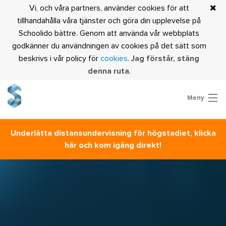
Vi, och våra partners, använder cookies för att
tillhandahålla våra tjänster och göra din upplevelse på
Schoolido bättre. Genom att använda vår webbplats
godkänner du användningen av cookies på det sätt som
beskrivs i vår policy för
cookies
.
Jag förstår, stäng
denna ruta
.
Meny
Prova Schoolido
Underlätta distansundervisning för högstadiet, klicka
Är du lärare?
här och kom igång direkt!
Logga in