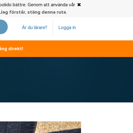
choolido bättre. Genom att använda vår
.
Jag förstår, stäng denna ruta
.
Är du lärare?
Logga in
ång direkt!