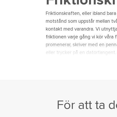
Friktionskr
Friktionskraften, eller ibland bara 
motstånd som uppstår mellan två
kontakt med varandra. Vi utnyttja
friktionen varje gång vi kör våra f
promenerar, skriver med en penna
eller trycker på en datortangent.
För att ta 