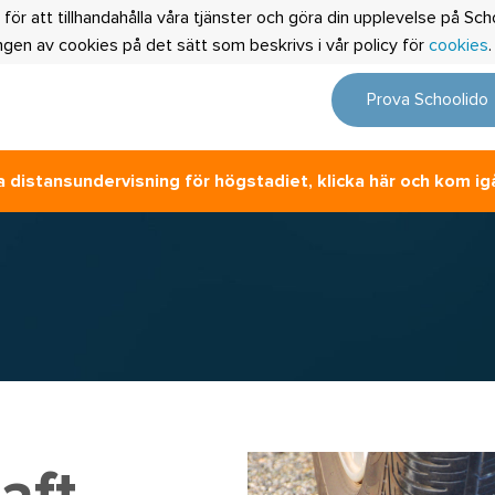
 för att tillhandahålla våra tjänster och göra din upplevelse på S
en av cookies på det sätt som beskrivs i vår policy för
cookies
Prova Schoolido
 distansundervisning för högstadiet, klicka här och kom ig