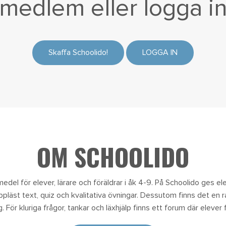
medlem eller
logga i
Skaffa Schoolido!
LOGGA IN
OM SCHOOLIDO
edel för elever, lärare och föräldrar i åk 4-9. På Schoolido ges eleve
uppläst text, quiz och kvalitativa övningar. Dessutom finns det en 
 För kluriga frågor, tankar och läxhjälp finns ett forum där elever f