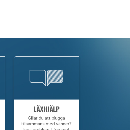
LÄXHJÄLP
Gillar du att plugga
tillsammans med vänner?
Inga problem. I forumet