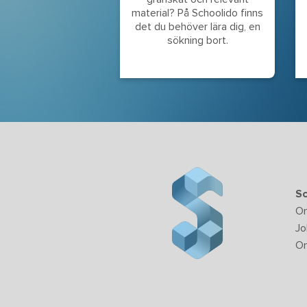
material? På Schoolido finns
det du behöver lära dig, en
sökning bort.
Sc
O
Jo
Om