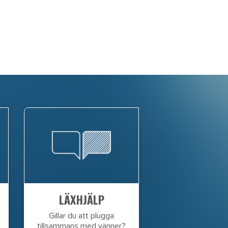
LÄXHJÄLP
Gillar du att plugga
tillsammans med vänner?