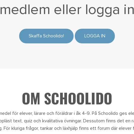
medlem eller
logga i
Skaffa Schoolido!
LOGGA IN
OM SCHOOLIDO
edel för elever, lärare och föräldrar i åk 4-9. På Schoolido ges eleve
uppläst text, quiz och kvalitativa övningar. Dessutom finns det en 
 För kluriga frågor, tankar och läxhjälp finns ett forum där elever f