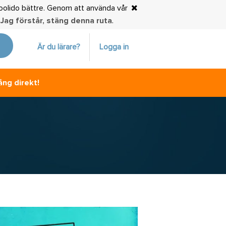
choolido bättre. Genom att använda vår
.
Jag förstår, stäng denna ruta
.
Är du lärare?
Logga in
ång direkt!