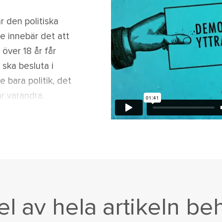
r den politiska
ge innebär det att
över 18 år får
ska besluta i
e bara politik, det
r varandra.
del av hela artikeln be