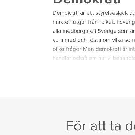
Demokrati är ett styrelseskick dä
makten utgår från folket. I Sveri
alla medborgare i Sverige som är 
vara med och rösta om vilka som 
olika frågor. Men demokrati är int
handlar också om hur vi behandla
För att ta 