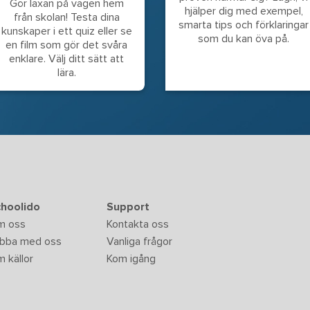
Gör läxan på vägen hem
hjälper dig med exempel,
från skolan! Testa dina
smarta tips och förklaringar
kunskaper i ett quiz eller se
som du kan öva på.
en film som gör det svåra
enklare. Välj ditt sätt att
lära.
hoolido
Support
m oss
Kontakta oss
bba med oss
Vanliga frågor
 källor
Kom igång