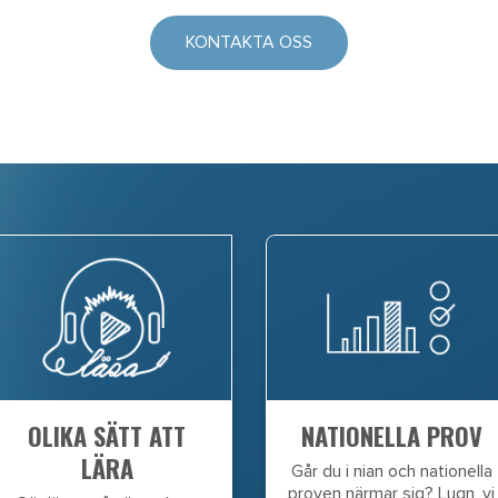
KONTAKTA OSS
OLIKA SÄTT ATT
NATIONELLA PROV
LÄRA
Går du i nian och nationella
proven närmar sig? Lugn, vi