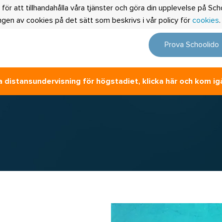
 för att tillhandahålla våra tjänster och göra din upplevelse på S
en av cookies på det sätt som beskrivs i vår policy för
cookies
Prova Schoolido
 distansundervisning för högstadiet, klicka här och kom ig