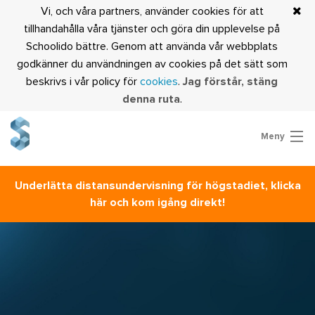
Vi, och våra partners, använder cookies för att
tillhandahålla våra tjänster och göra din upplevelse på
Schoolido bättre. Genom att använda vår webbplats
godkänner du användningen av cookies på det sätt som
beskrivs i vår policy för
cookies
.
Jag förstår, stäng
denna ruta
.
Meny
Prova Schoolido
Underlätta distansundervisning för högstadiet, klicka
Är du lärare?
här och kom igång direkt!
Logga in