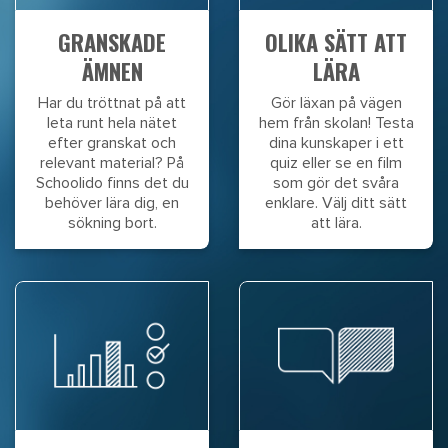
GRANSKADE
OLIKA SÄTT ATT
ÄMNEN
LÄRA
Har du tröttnat på att
Gör läxan på vägen
leta runt hela nätet
hem från skolan! Testa
efter granskat och
dina kunskaper i ett
relevant material? På
quiz eller se en film
Schoolido finns det du
som gör det svåra
behöver lära dig, en
enklare. Välj ditt sätt
sökning bort.
att lära.