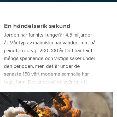
En händelserik sekund
Jorden har funnits i ungefär 4,5 miljarder
år. Vår typ av människa har vandrat runt på
planeten i drygt 200 000 år. Det har hänt
många spännande och viktiga saker under
den perioden, men det är under de
senaste 150 vårt moderna samhälle har
tagit form. Det är också en svår tid att
förstå, olika ytterligheter har funnits och
samtidigt: krig och fred, demokrati och
diktatur, gammalt och nytt, jämlikhet och
förtryck.