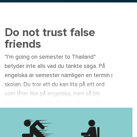
Do not trust false
friends
“I’m going on semester to Thailand”
betyder inte alls vad du tänkte säga. På
engelska är semester nämligen en termin i
skolan. Du tror att du kan lita på ett ord
som låter lika på engelska, men så blir
betydelsen totalfel. Du har råkat ut för en
falsk kompis.