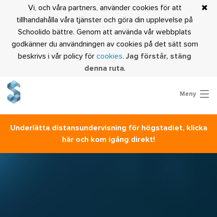
Vi, och våra partners, använder cookies för att
tillhandahålla våra tjänster och göra din upplevelse på
Schoolido bättre. Genom att använda vår webbplats
godkänner du användningen av cookies på det sätt som
beskrivs i vår policy för
cookies
.
Jag förstår, stäng
denna ruta
.
Meny
Prova Schoolido
Underlätta distansundervisning för högstadiet, klicka
Är du lärare?
här och kom igång direkt!
Logga in