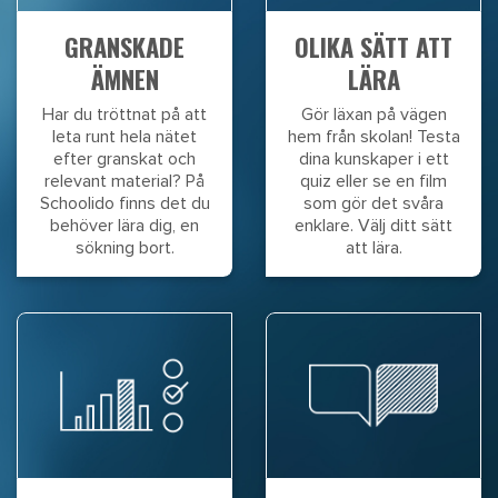
GRANSKADE
OLIKA SÄTT ATT
ÄMNEN
LÄRA
Har du tröttnat på att
Gör läxan på vägen
leta runt hela nätet
hem från skolan! Testa
efter granskat och
dina kunskaper i ett
relevant material? På
quiz eller se en film
Schoolido finns det du
som gör det svåra
behöver lära dig, en
enklare. Välj ditt sätt
sökning bort.
att lära.