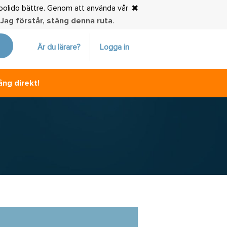
choolido bättre. Genom att använda vår
.
Jag förstår, stäng denna ruta
.
Är du lärare?
Logga in
ång direkt!