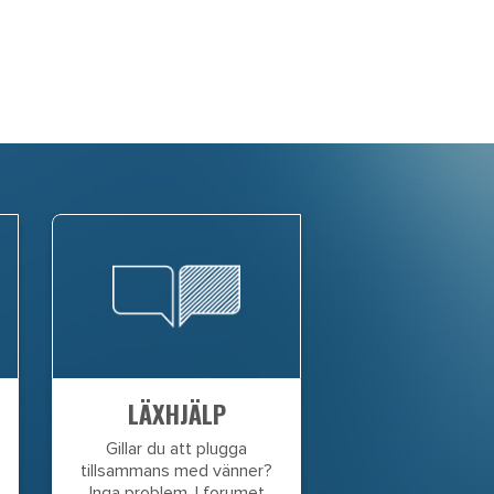
LÄXHJÄLP
Gillar du att plugga
tillsammans med vänner?
Inga problem. I forumet