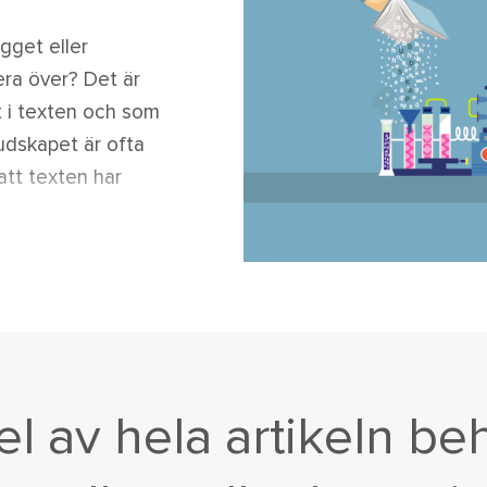
ägget eller
era över? Det är
t i texten och som
udskapet är ofta
att texten har
del av hela artikeln be