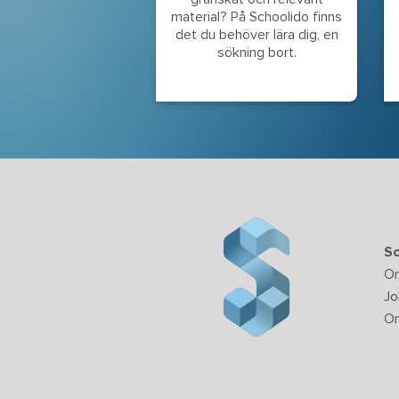
material? På Schoolido finns
det du behöver lära dig, en
sökning bort.
Sc
O
Jo
Om