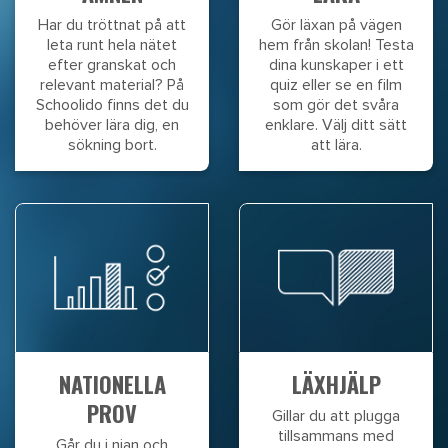
Har du tröttnat på att
Gör läxan på vägen
leta runt hela nätet
hem från skolan! Testa
efter granskat och
dina kunskaper i ett
relevant material? På
quiz eller se en film
Schoolido finns det du
som gör det svåra
behöver lära dig, en
enklare. Välj ditt sätt
sökning bort.
att lära.
NATIONELLA
LÄXHJÄLP
PROV
Gillar du att plugga
tillsammans med
Går du i nian och