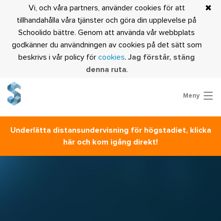
Vi, och våra partners, använder cookies för att
tillhandahålla våra tjänster och göra din upplevelse på
Schoolido bättre. Genom att använda vår webbplats
godkänner du användningen av cookies på det sätt som
beskrivs i vår policy för
cookies
.
Jag förstår, stäng
denna ruta
.
Meny
Prova Schoolido
Underlätta distansundervisning för högstadiet, klicka
Är du lärare?
här och kom igång direkt!
Logga in