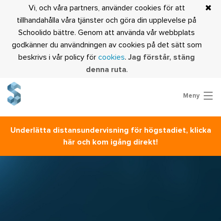
Vi, och våra partners, använder cookies för att
tillhandahålla våra tjänster och göra din upplevelse på
Schoolido bättre. Genom att använda vår webbplats
godkänner du användningen av cookies på det sätt som
beskrivs i vår policy för
cookies
.
Jag förstår, stäng
denna ruta
.
Meny
Prova Schoolido
Underlätta distansundervisning för högstadiet, klicka
Är du lärare?
här och kom igång direkt!
Logga in