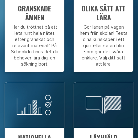
GRANSKADE
OLIKA SÄTT ATT
ÄMNEN
LÄRA
Har du tröttnat på att
Gör läxan på vägen
leta runt hela nätet
hem från skolan! Testa
efter granskat och
dina kunskaper i ett
relevant material? På
quiz eller se en film
Schoolido finns det du
som gör det svåra
behöver lära dig, en
enklare. Välj ditt sätt
sökning bort.
att lära.
NATIONELLA
LÄXHJÄLP