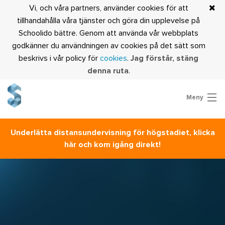
Vi, och våra partners, använder cookies för att
tillhandahålla våra tjänster och göra din upplevelse på
Schoolido bättre. Genom att använda vår webbplats
godkänner du användningen av cookies på det sätt som
beskrivs i vår policy för
cookies
.
Jag förstår, stäng
denna ruta
.
Meny
Prova Schoolido
Underlätta distansundervisning för högstadiet, klicka
Är du lärare?
här och kom igång direkt!
Logga in