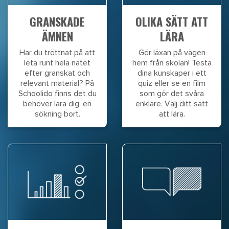
GRANSKADE
OLIKA SÄTT ATT
ÄMNEN
LÄRA
Har du tröttnat på att
Gör läxan på vägen
leta runt hela nätet
hem från skolan! Testa
efter granskat och
dina kunskaper i ett
relevant material? På
quiz eller se en film
Schoolido finns det du
som gör det svåra
behöver lära dig, en
enklare. Välj ditt sätt
sökning bort.
att lära.