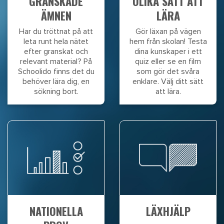
GRANSKADE
OLIKA SÄTT ATT
ÄMNEN
LÄRA
Har du tröttnat på att
Gör läxan på vägen
leta runt hela nätet
hem från skolan! Testa
efter granskat och
dina kunskaper i ett
relevant material? På
quiz eller se en film
Schoolido finns det du
som gör det svåra
behöver lära dig, en
enklare. Välj ditt sätt
sökning bort.
att lära.
NATIONELLA
LÄXHJÄLP