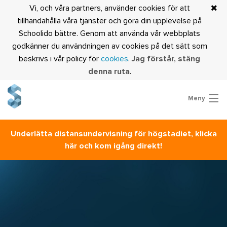
Vi, och våra partners, använder cookies för att
tillhandahålla våra tjänster och göra din upplevelse på
Schoolido bättre. Genom att använda vår webbplats
godkänner du användningen av cookies på det sätt som
beskrivs i vår policy för
cookies
.
Jag förstår, stäng
denna ruta
.
Meny
Prova Schoolido
Underlätta distansundervisning för högstadiet, klicka
Är du lärare?
här och kom igång direkt!
Logga in