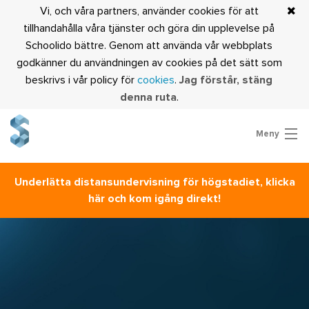
Vi, och våra partners, använder cookies för att
tillhandahålla våra tjänster och göra din upplevelse på
Schoolido bättre. Genom att använda vår webbplats
godkänner du användningen av cookies på det sätt som
beskrivs i vår policy för
cookies
.
Jag förstår, stäng
denna ruta
.
Meny
Prova Schoolido
Underlätta distansundervisning för högstadiet, klicka
Är du lärare?
här och kom igång direkt!
Logga in