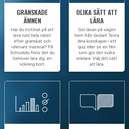
GRANSKADE
OLIKA SÄTT ATT
ÄMNEN
LÄRA
Har du tröttnat på att
Gör läxan på vägen
leta runt hela nätet
hem från skolan! Testa
efter granskat och
dina kunskaper i ett
relevant material? På
quiz eller se en film
Schoolido finns det du
som gör det svåra
behöver lära dig, en
enklare. Välj ditt sätt
sökning bort.
att lära.