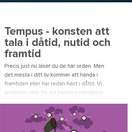
Tempus - konsten att
tala i dåtid, nutid och
framtid
Precis just nu läser du de här orden. Men
det mesta i ditt liv kommer att hända i
framtiden eller har redan hänt i dåtid. Vi
använder verb för att beskriva händelser
och genom att anpassa dem genom att
byta tempus (tidsform) så kan vi berätta
om saker som händer, har hänt oss tidigare
eller som kommer att hända oss.