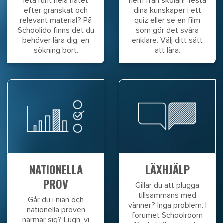
leta runt hela nätet
hem från skolan! Testa
efter granskat och
dina kunskaper i ett
relevant material? På
quiz eller se en film
Schoolido finns det du
som gör det svåra
behöver lära dig, en
enklare. Välj ditt sätt
sökning bort.
att lära.
NATIONELLA
LÄXHJÄLP
PROV
Gillar du att plugga
tillsammans med
Går du i nian och
vänner? Inga problem. I
nationella proven
forumet Schoolroom
närmar sig? Lugn, vi