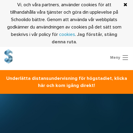
Vi, och våra partners, använder cookies för att
tillhandahålla våra tjänster och göra din upplevelse på
Schoolido bättre. Genom att använda vår webbplats
godkänner du användningen av cookies på det sätt som
beskrivs i vår policy för
cookies
.
Jag förstår, stäng
denna ruta
.
Meny
Prova Schoolido
Underlätta distansundervisning för högstadiet, klicka
Är du lärare?
här och kom igång direkt!
Logga in