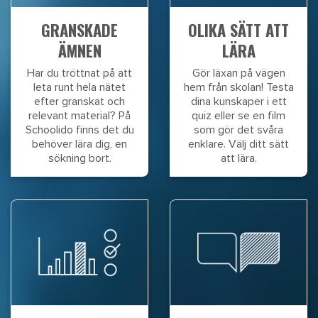
GRANSKADE
OLIKA SÄTT ATT
ÄMNEN
LÄRA
Har du tröttnat på att
Gör läxan på vägen
leta runt hela nätet
hem från skolan! Testa
efter granskat och
dina kunskaper i ett
relevant material? På
quiz eller se en film
Schoolido finns det du
som gör det svåra
behöver lära dig, en
enklare. Välj ditt sätt
sökning bort.
att lära.