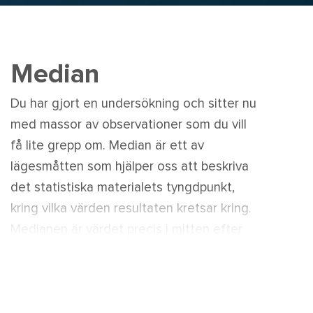
Median
Du har gjort en undersökning och sitter nu
med massor av observationer som du vill
få lite grepp om. Median är ett av
lägesmåtten som hjälper oss att beskriva
det statistiska materialets tyngdpunkt,
kring vilka värden resultaten kretsar kring.
Medianen är värdet precis i mitten efter
att du har storleksordnat alla
observationer.