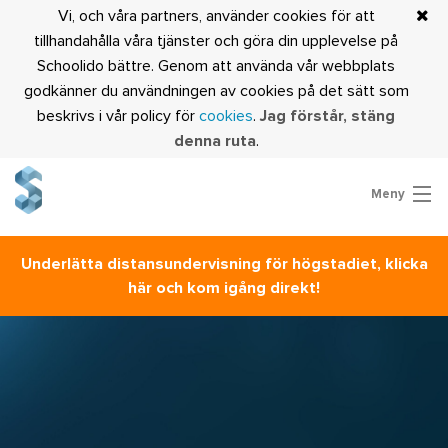
Vi, och våra partners, använder cookies för att
tillhandahålla våra tjänster och göra din upplevelse på
Schoolido bättre. Genom att använda vår webbplats
godkänner du användningen av cookies på det sätt som
beskrivs i vår policy för
cookies
.
Jag förstår, stäng
denna ruta
.
Meny
Prova Schoolido
Underlätta distansundervisning för högstadiet, klicka
Är du lärare?
här och kom igång direkt!
Logga in