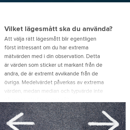
Vilket lägesmått ska du använda?
Att välja rätt lägesmått blir egentligen
först intressant om du har extrema
mätvärden med i din observation. Detta
är värden som sticker ut markant från de
andra, de är extremt avvikande från de
övriga. Medelvärdet påverkas av extrema
värden, medan median och typvärde inte
påverkas. Varför är det så?