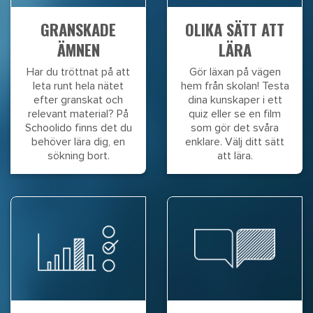
GRANSKADE
OLIKA SÄTT ATT
ÄMNEN
LÄRA
Har du tröttnat på att
Gör läxan på vägen
leta runt hela nätet
hem från skolan! Testa
efter granskat och
dina kunskaper i ett
relevant material? På
quiz eller se en film
Schoolido finns det du
som gör det svåra
behöver lära dig, en
enklare. Välj ditt sätt
sökning bort.
att lära.