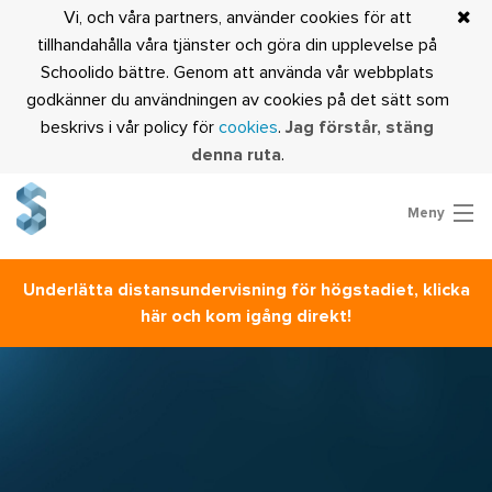
Vi, och våra partners, använder cookies för att
tillhandahålla våra tjänster och göra din upplevelse på
Schoolido bättre. Genom att använda vår webbplats
godkänner du användningen av cookies på det sätt som
beskrivs i vår policy för
cookies
.
Jag förstår, stäng
denna ruta
.
Meny
Prova Schoolido
Underlätta distansundervisning för högstadiet, klicka
Är du lärare?
här och kom igång direkt!
Logga in