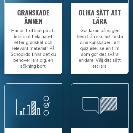
GRANSKADE
OLIKA SÄTT ATT
ÄMNEN
LÄRA
Har du tröttnat på att
Gör läxan på vägen
leta runt hela nätet
hem från skolan! Testa
efter granskat och
dina kunskaper i ett
relevant material? På
quiz eller se en film
Schoolido finns det du
som gör det svåra
behöver lära dig, en
enklare. Välj ditt sätt
sökning bort.
att lära.