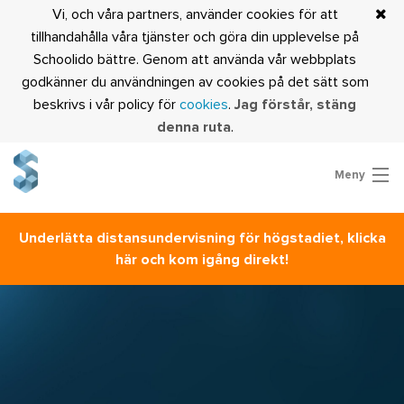
Vi, och våra partners, använder cookies för att
tillhandahålla våra tjänster och göra din upplevelse på
Schoolido bättre. Genom att använda vår webbplats
godkänner du användningen av cookies på det sätt som
beskrivs i vår policy för
cookies
.
Jag förstår, stäng
denna ruta
.
Meny
Prova Schoolido
Underlätta distansundervisning för högstadiet, klicka
Är du lärare?
här och kom igång direkt!
Logga in