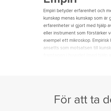
Empiri betyder erfarenhet och m
kunskap menas kunskap som är 
erfarenheter vi gjort med hjälp a
eller instrument som förstärker vå
exempel ett mikroskop. Empirisk 
ansetts som motsatsen till kuns
framtagen i huvudet (med hjälp a
det som kallas rationell kunskap
flesta att all kunskapsbildning h
och rationella inslag.
För att ta 