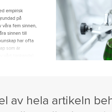
ed empirisk
grundad på
v våra fem sinnen,
ra sinnen till
kunskap har ofta
kap som är
v vårt tänkande)
. Idag menar de
ar både empiriska
del av hela artikeln be