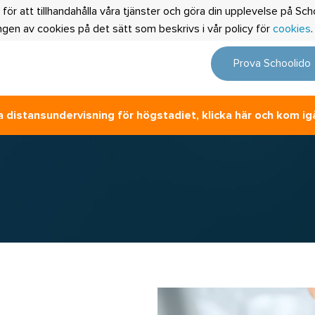
 för att tillhandahålla våra tjänster och göra din upplevelse på S
en av cookies på det sätt som beskrivs i vår policy för
cookies
Prova Schoolido
 distansundervisning för högstadiet, klicka här och kom ig