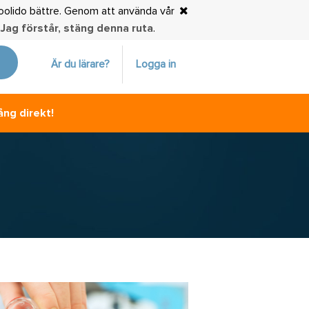
choolido bättre. Genom att använda vår
.
Jag förstår, stäng denna ruta
.
Är du lärare?
Logga in
ång direkt!