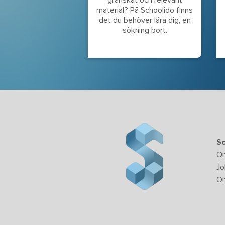
material? På Schoolido finns
det du behöver lära dig, en
sökning bort.
Sc
O
Jo
Om