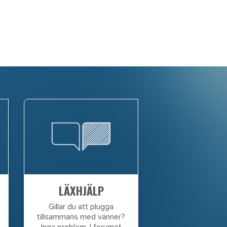
LÄXHJÄLP
Gillar du att plugga
tillsammans med vänner?
Inga problem. I forumet