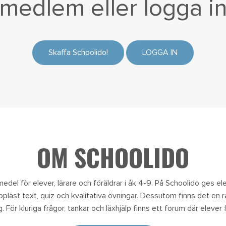
medlem eller
logga i
Skaffa Schoolido!
LOGGA IN
OM SCHOOLIDO
edel för elever, lärare och föräldrar i åk 4-9. På Schoolido ges eleve
uppläst text, quiz och kvalitativa övningar. Dessutom finns det en 
 För kluriga frågor, tankar och läxhjälp finns ett forum där elever f