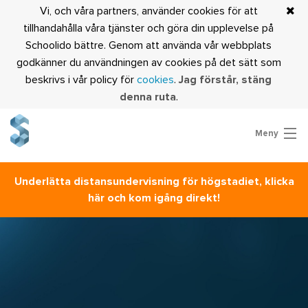
Vi, och våra partners, använder cookies för att
tillhandahålla våra tjänster och göra din upplevelse på
Schoolido bättre. Genom att använda vår webbplats
godkänner du användningen av cookies på det sätt som
beskrivs i vår policy för
cookies
.
Jag förstår, stäng
denna ruta
.
Meny
Prova Schoolido
Underlätta distansundervisning för högstadiet, klicka
Är du lärare?
här och kom igång direkt!
Logga in