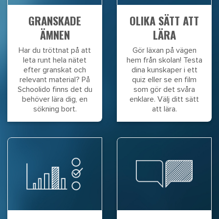
GRANSKADE
OLIKA SÄTT ATT
ÄMNEN
LÄRA
Har du tröttnat på att
Gör läxan på vägen
leta runt hela nätet
hem från skolan! Testa
efter granskat och
dina kunskaper i ett
relevant material? På
quiz eller se en film
Schoolido finns det du
som gör det svåra
behöver lära dig, en
enklare. Välj ditt sätt
sökning bort.
att lära.