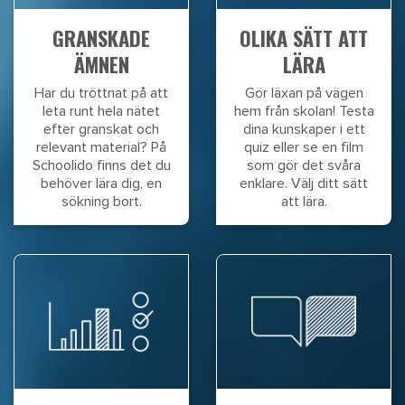
GRANSKADE
OLIKA SÄTT ATT
ÄMNEN
LÄRA
Har du tröttnat på att
Gör läxan på vägen
leta runt hela nätet
hem från skolan! Testa
efter granskat och
dina kunskaper i ett
relevant material? På
quiz eller se en film
Schoolido finns det du
som gör det svåra
behöver lära dig, en
enklare. Välj ditt sätt
sökning bort.
att lära.