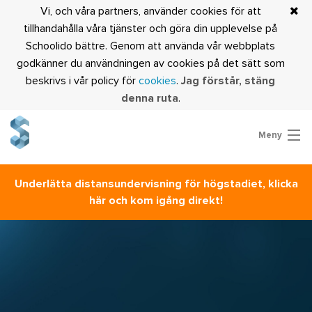
Vi, och våra partners, använder cookies för att
tillhandahålla våra tjänster och göra din upplevelse på
Schoolido bättre. Genom att använda vår webbplats
godkänner du användningen av cookies på det sätt som
beskrivs i vår policy för
cookies
.
Jag förstår, stäng
denna ruta
.
Meny
Prova Schoolido
Underlätta distansundervisning för högstadiet, klicka
Är du lärare?
här och kom igång direkt!
Logga in