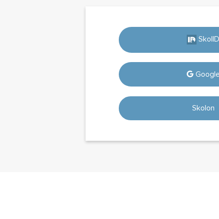
SkolI
Googl
Skolon