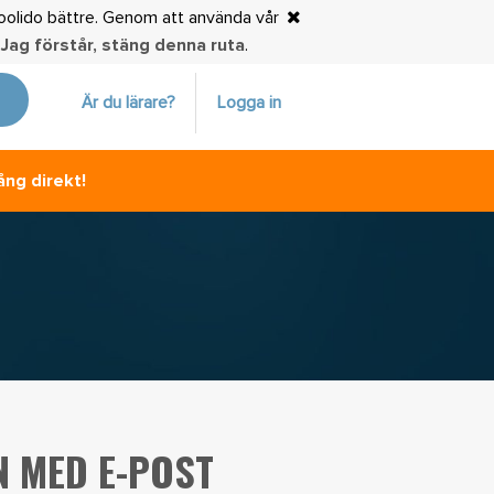
choolido bättre. Genom att använda vår
.
Jag förstår, stäng denna ruta
.
Är du lärare?
Logga in
ång direkt!
N MED E-POST