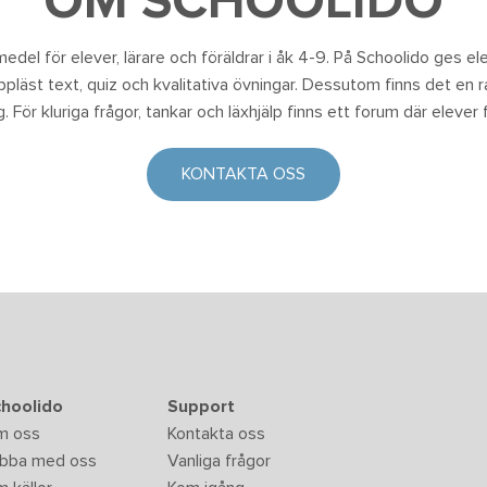
OM SCHOOLIDO
edel för elever, lärare och föräldrar i åk 4-9. På Schoolido ges eleve
uppläst text, quiz och kvalitativa övningar. Dessutom finns det en 
 För kluriga frågor, tankar och läxhjälp finns ett forum där elever f
KONTAKTA OSS
hoolido
Support
m oss
Kontakta oss
bba med oss
Vanliga frågor