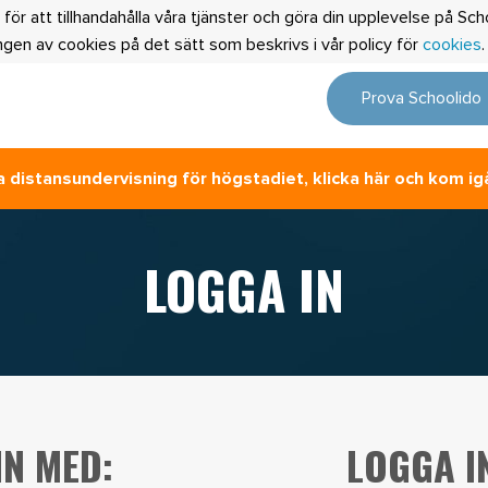
 för att tillhandahålla våra tjänster och göra din upplevelse på S
en av cookies på det sätt som beskrivs i vår policy för
cookies
Prova Schoolido
 distansundervisning för högstadiet, klicka här och kom ig
LOGGA IN
N MED:
LOGGA I