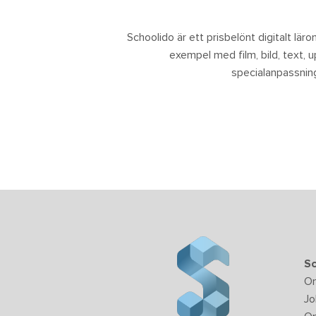
Schoolido är ett prisbelönt digitalt lärom
exempel med film, bild, text, 
specialanpassning.
Sc
O
Jo