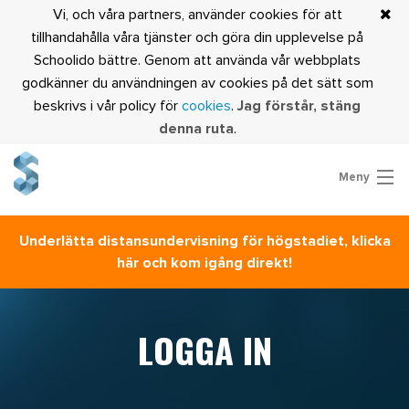
Vi, och våra partners, använder cookies för att
tillhandahålla våra tjänster och göra din upplevelse på
Schoolido bättre. Genom att använda vår webbplats
godkänner du användningen av cookies på det sätt som
beskrivs i vår policy för
cookies
.
Jag förstår, stäng
denna ruta
.
Meny
Prova Schoolido
Underlätta distansundervisning för högstadiet, klicka
Är du lärare?
här och kom igång direkt!
Logga in
LOGGA IN