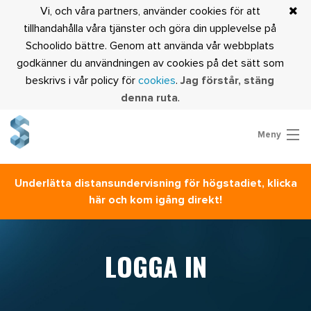
Vi, och våra partners, använder cookies för att
tillhandahålla våra tjänster och göra din upplevelse på
Schoolido bättre. Genom att använda vår webbplats
godkänner du användningen av cookies på det sätt som
beskrivs i vår policy för
cookies
.
Jag förstår, stäng
denna ruta
.
Meny
Prova Schoolido
Underlätta distansundervisning för högstadiet, klicka
Är du lärare?
här och kom igång direkt!
Logga in
LOGGA IN