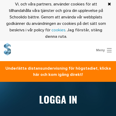
Vi, och våra partners, använder cookies för att
tillhandahålla våra tjänster och göra din upplevelse på
Schoolido bättre. Genom att använda vår webbplats
godkänner du användningen av cookies på det sätt som
beskrivs i vår policy för
cookies
.
Jag förstår, stäng
denna ruta
.
Meny
Prova Schoolido
Underlätta distansundervisning för högstadiet, klicka
Är du lärare?
här och kom igång direkt!
Logga in
LOGGA IN