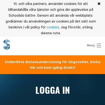
Vi, och våra partners, använder cookies för att
tillhandahålla våra tjänster och göra din upplevelse på
Schoolido bättre. Genom att använda vår webbplats
godkänner du användningen av cookies på det sätt som
beskrivs i vår policy för
cookies
.
Jag förstår, stäng
denna ruta
.
Meny
Prova Schoolido
Underlätta distansundervisning för högstadiet, klicka
Är du lärare?
här och kom igång direkt!
Logga in
LOGGA IN