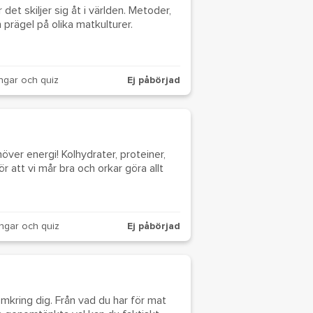
det skiljer sig åt i världen. Metoder,
n prägel på olika matkulturer.
ngar och quiz
Ej påbörjad
höver energi! Kolhydrater, proteiner,
r att vi mår bra och orkar göra allt
ngar och quiz
Ej påbörjad
omkring dig. Från vad du har för mat