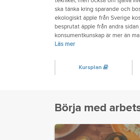
tekniker, men också om själva live
ska tänka kring sparande och bost
ekologiskt äpple från Sverige ko
besprutat äpple från andra sidan
konsumentkunskap är mer än mat,
Läs mer
Kursplan
Börja med arbe