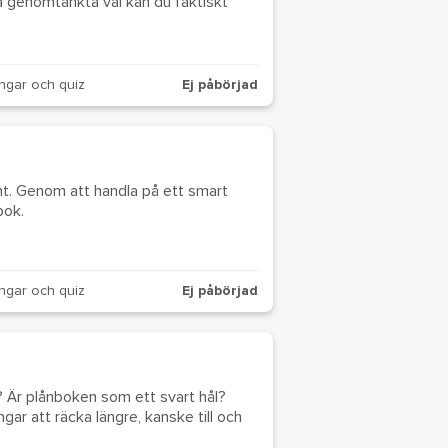
göra genomtänkta val kan du faktiskt
ngar och quiz
Ej påbörjad
t. Genom att handla på ett smart
bok.
ngar och quiz
Ej påbörjad
? Är plånboken som ett svart hål?
ar att räcka längre, kanske till och