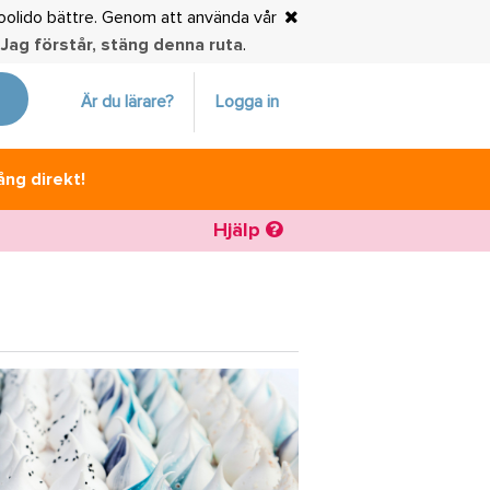
choolido bättre. Genom att använda vår
.
Jag förstår, stäng denna ruta
.
Är du lärare?
Logga in
ång direkt!
Hjälp