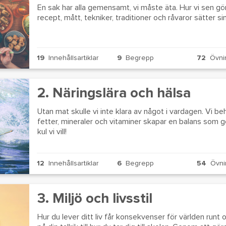
En sak har alla gemensamt, vi måste äta. Hur vi sen gör 
recept, mått, tekniker, traditioner och råvaror sätter si
19
Innehållsartiklar
9
Begrepp
72
Övni
2. Näringslära och hälsa
Utan mat skulle vi inte klara av något i vardagen. Vi be
fetter, mineraler och vitaminer skapar en balans som gö
kul vi vill!
12
Innehållsartiklar
6
Begrepp
54
Övni
3. Miljö och livsstil
Hur du lever ditt liv får konsekvenser för världen runt 