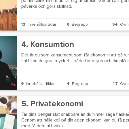
på din tallrik till hur du tar dig till skolan. Genom att 
påverka och göra skillnad.
13
Innehållsartiklar
6
Begrepp
54
Övni
4. Konsumtion
Det är du som konsument som får ekonomin att gå run
sätt kan du göra mycket - både för miljön och din plån
9
Innehållsartiklar
4
Begrepp
47
Övni
5. Privatekonomi
Tar dina pengar slut snabbare än du hinner säga flaska
Genom att hålla koll på din egen ekonomi kan du få peng
med få dem att växa!