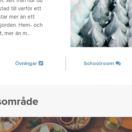
t. Allt från hur du
ad till varför ett
star mer än ett
 jorden. Hem- och
 mer än m...
Övningar
Schoolroom
tsområde