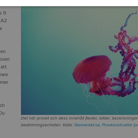
rs 9
h A2
a
 en
roven
 att
rare
a mer
och
 Du
Det här provet och dess innehåll (texter, bilder, beskrivninga
bedömningsenheten. Källa:
Skolverket.se
,
Provkonstruktör (u