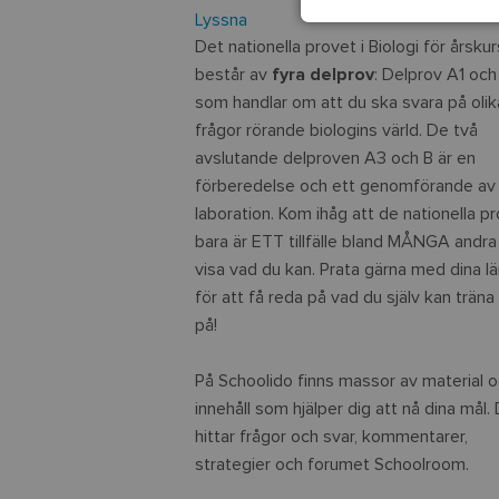
Lyssna
Det nationella provet i Biologi för årsku
består av
fyra delprov
: Delprov A1 oc
som handlar om att du ska svara på olik
frågor rörande biologins värld. De två
avslutande delproven A3 och B är en
förberedelse och ett genomförande av
laboration. Kom ihåg att de nationella p
bara är ETT tillfälle bland MÅNGA andra
visa vad du kan. Prata gärna med dina lä
för att få reda på vad du själv kan trän
på!
På Schoolido finns massor av material 
innehåll som hjälper dig att nå dina mål.
hittar frågor och svar, kommentarer,
strategier och forumet Schoolroom.