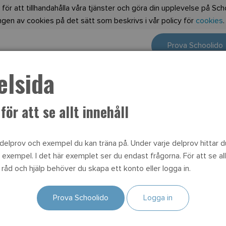
 för att tillhandahålla våra tjänster och göra din upplevelse på S
en av cookies på det sätt som beskrivs i vår policy för
cookies
Prova Schoolido
lsida
 distansundervisning för högstadiet, klicka här och kom ig
ör att se allt innehåll
NO
Kemi
prov i Naturorienter
 delprov och exempel du kan träna på. Under varje delprov hittar du
r exempel. I det här exemplet ser du endast frågorna. För att se all
s, råd och hjälp behöver du skapa ett konto eller logga in.
Prova Schoolido
Logga in