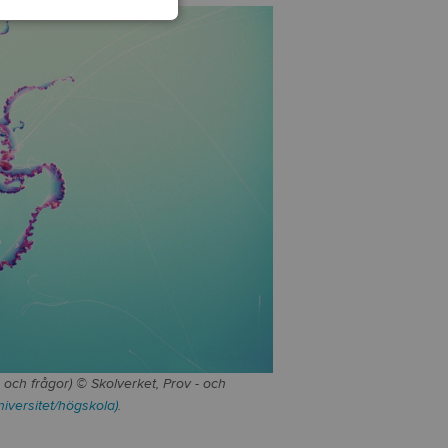
r och frågor) © Skolverket, Prov - och
niversitet/högskola)
.