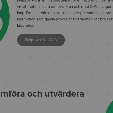
Delprov A3 är en förberedelse för en laboration. Du s
vilket material som behövs. Från och med 2015 hänger 
ihop. Det innebär idag att alla elever gör samma laborati
instruktion. Det gamla provet är fortfarande ett bra sät
laboration.
Delprov A3 - 2013
omföra och utvärdera
g