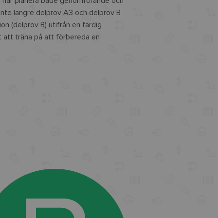
ka här planera både genomförande och
inte längre delprov A3 och delprov B
on (delprov B) utifrån en färdig
t att träna på att förbereda en