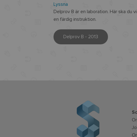
Lyssna
Delprov B är en laboration. Här ska du 
en färdig instruktion.
Delprov B - 2013
Sc
O
Jo
Om