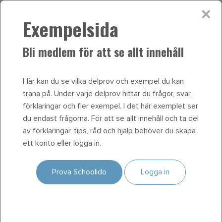
Vi, och våra partners, använder cookies för att
×
Exempelsida
tillhandahålla våra tjänster och göra din upplevelse på
Schoolido bättre. Genom att använda vår webbplats
godkänner du användningen av cookies på det sätt som
Bli medlem för att se allt innehåll
beskrivs i vår policy för
cookies
.
Jag förstår, stäng
denna ruta
.
Här kan du se vilka delprov och exempel du kan
träna på. Under varje delprov hittar du frågor, svar,
Meny
förklaringar och fler exempel. I det här exemplet ser
du endast frågorna. För att se allt innehåll och ta del
Prova Schoolido
Underlätta distansundervisning för högstadiet, klicka
av förklaringar, tips, råd och hjälp behöver du skapa
Är du lärare?
här och kom igång direkt!
ett konto eller logga in.
Logga in
Start
Nationella prov
Svenska och SVA
Prova Schoolido
Logga in